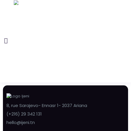
8, rue Sarajevo- Ennasr 1- 2037 Ariana
(+216) 29 342 131
hello@ijeni.tn