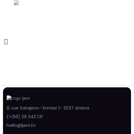
8, rue Sarajevo- Ennasr 1- 2037 Ariana
(+216) 29 342 131
hello@ijeni.tn