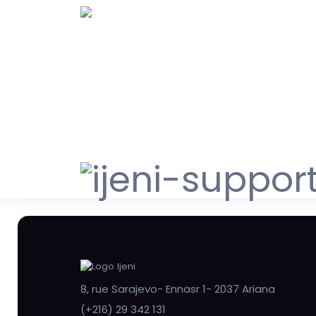
8, rue Sarajevo- Ennasr 1- 2037 Ariana
(+216) 29 342 131