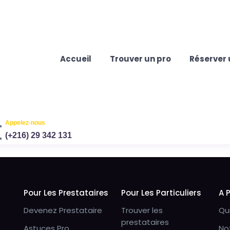
Accueil
Trouver un pro
Réserver 
Appelez-nous
(+216) 29 342 131
Pour Les Prestataires
Pour Les Particuliers
A 
Devenez Prestataire
Trouver les
Qu
prestataires
Astuces Pro
No