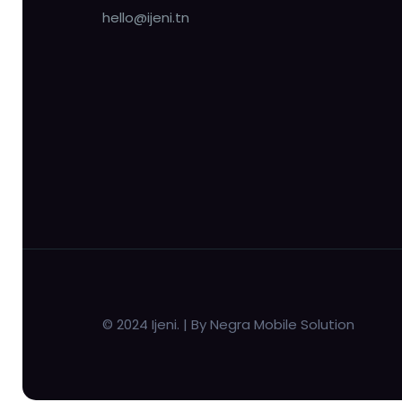
hello@ijeni.tn
© 2024 Ijeni. | By Negra Mobile Solution