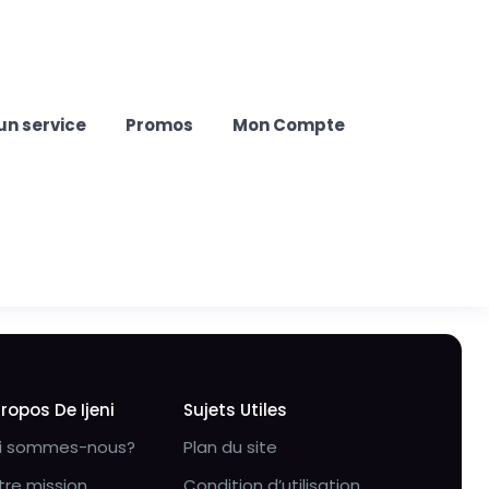
un service
Promos
Mon Compte
Propos De Ijeni
Sujets Utiles
i sommes-nous?
Plan du site
tre mission
Condition d’utilisation