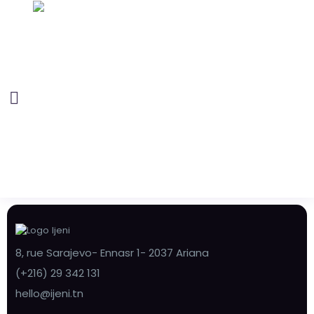
8, rue Sarajevo- Ennasr 1- 2037 Ariana
(+216) 29 342 131
hello@ijeni.tn