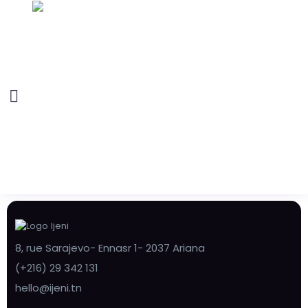
8, rue Sarajevo- Ennasr 1- 2037 Ariana
(+216) 29 342 131
hello@ijeni.tn