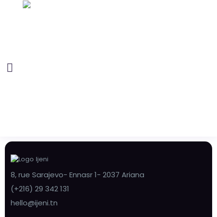
8, rue Sarajevo- Ennasr 1- 2037 Ariana
(+216) 29 342 131
hello@ijeni.tn