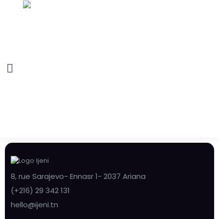
8, rue Sarajevo- Ennasr 1- 2037 Ariana
(+216) 29 342 131
hello@ijeni.tn