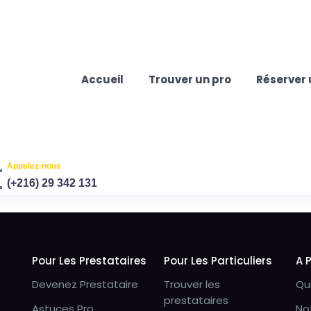
Accueil
Trouver un pro
Réserver 
Appelez-nous
(+216) 29 342 131
Pour Les Prestataires
Pour Les Particuliers
A 
Devenez Prestataire
Trouver les
Qu
prestataires
Astuces Pro
No