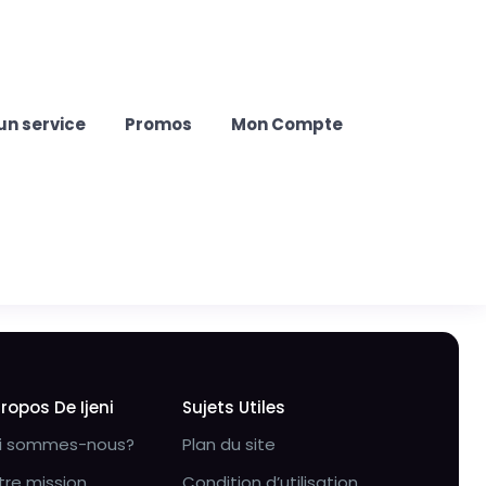
un service
Promos
Mon Compte
Propos De Ijeni
Sujets Utiles
i sommes-nous?
Plan du site
tre mission
Condition d’utilisation