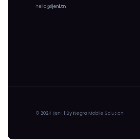
hello@ijeni.tn
© 2024 Ijeni. | By Negra Mobile Solution