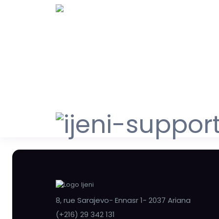
8, rue Sarajevo- Ennasr 1- 2037 Ariana
(+216) 29 342 131