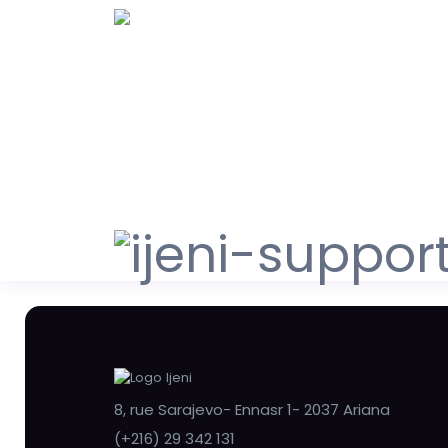
8, rue Sarajevo- Ennasr 1- 2037 Ariana
(+216) 29 342 131