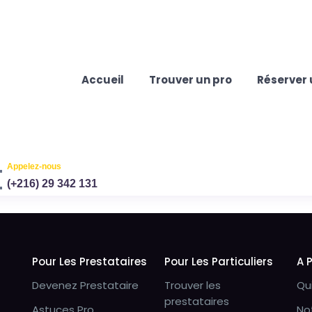
Accueil
Trouver un pro
Réserver 
Appelez-nous
(+216) 29 342 131
Pour Les Prestataires
Pour Les Particuliers
A 
Devenez Prestataire
Trouver les
Qu
prestataires
Astuces Pro
No