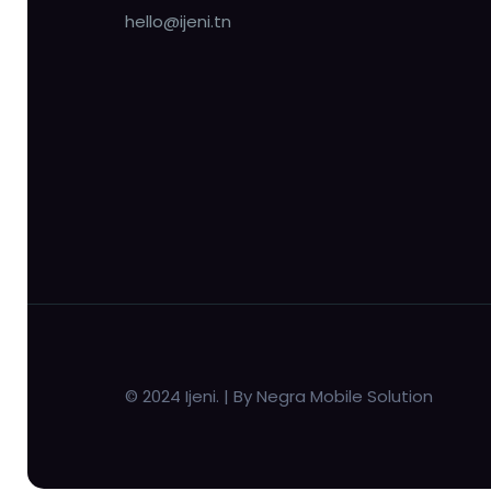
hello@ijeni.tn
© 2024 Ijeni. | By Negra Mobile Solution