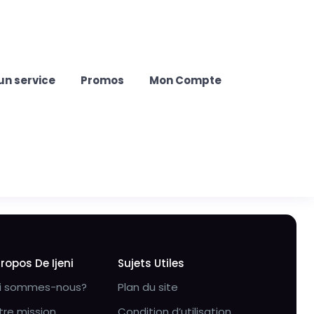
un service
Promos
Mon Compte
Propos De Ijeni
Sujets Utiles
i sommes-nous?
Plan du site
tre mission
Condition d’utilisation