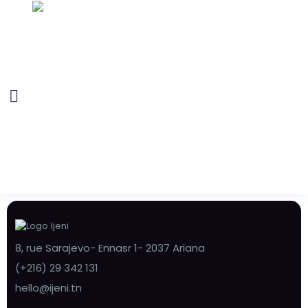
8, rue Sarajevo- Ennasr 1- 2037 Ariana
(+216) 29 342 131
hello@ijeni.tn