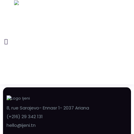
8, rue Sarajevo- Ennasr 1- 2037 Ariana
(+216) 29 342 131
hello@ijeni.tn