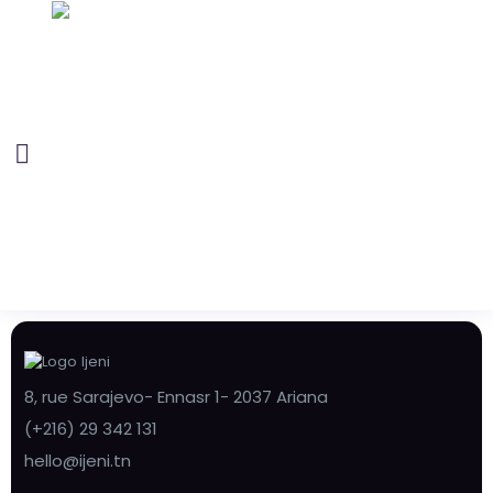
8, rue Sarajevo- Ennasr 1- 2037 Ariana
(+216) 29 342 131
hello@ijeni.tn