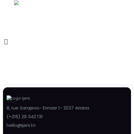
8, rue Sarajevo- Ennasr 1- 2037 Ariana
(+216) 29 342 131
hello@ijeni.tn