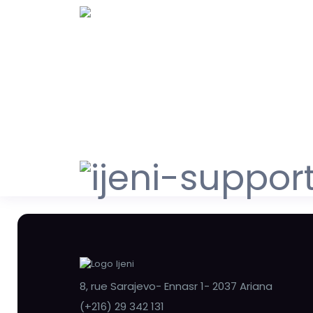
8, rue Sarajevo- Ennasr 1- 2037 Ariana
(+216) 29 342 131