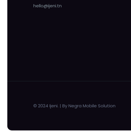
hello@ijeni.tn
© 2024 Ijeni. | By Negra Mobile Solution