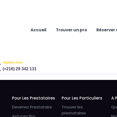
Accueil
Trouver un pro
Réserver 
Appelez-nous
(+216) 29 342 131
Pour Les Prestataires
Pour Les Particuliers
A 
Devenez Prestataire
Trouver les
Qu
prestataires
Astuces Pro
No