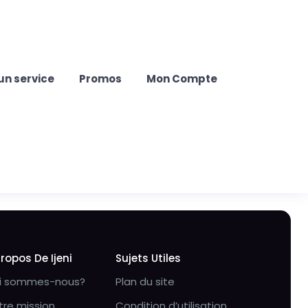
un service
Promos
Mon Compte
Propos De Ijeni
Sujets Utiles
i sommes-nous?
Plan du site
tre mission
Condition d’utilisation