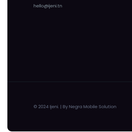
hello@ijeni.tn
© 2024 Ijeni. | By Negra Mobile Solution