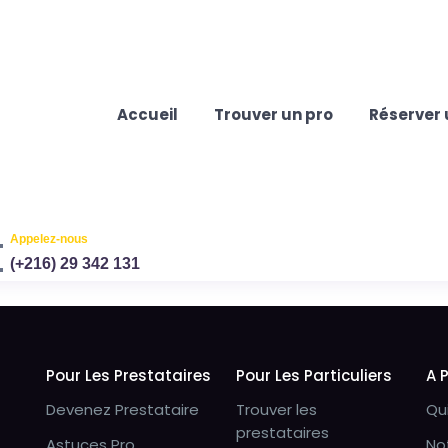
Accueil
Trouver un pro
Réserver 
Appelez-nous
(+216) 29 342 131
Pour Les Prestataires
Pour Les Particuliers
A 
Devenez Prestataire
Trouver les
Qu
prestataires
Astuces Pro
No