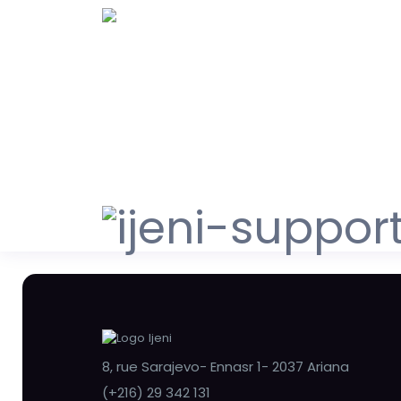
8, rue Sarajevo- Ennasr 1- 2037 Ariana
(+216) 29 342 131