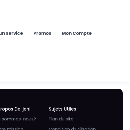
un service
Promos
Mon Compte
Propos De Ijeni
Sujets Utiles
i sommes-nous?
Plan du site
tre mission
Condition d’utilisation