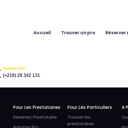
Accueil
Trouver un pro
Réserver 
Appelez-nous
(+216) 29 342 131
Pour Les Prestataires
Pour Les Particuliers
A 
Devenez Prestataire
Trouver les
Qu
prestataires
Astuces Pro
No