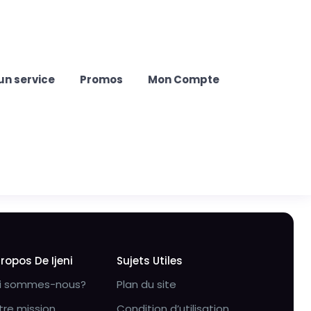
un service
Promos
Mon Compte
Propos De Ijeni
Sujets Utiles
i sommes-nous?
Plan du site
tre mission
Condition d’utilisation