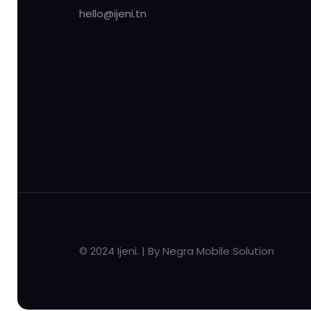
hello@ijeni.tn
© 2024 Ijeni. | By Negra Mobile Solution