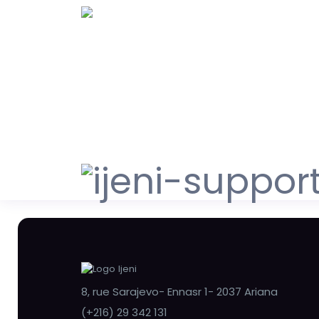
8, rue Sarajevo- Ennasr 1- 2037 Ariana
(+216) 29 342 131