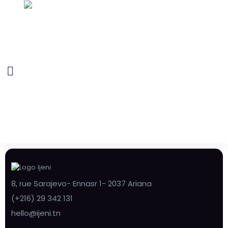
8, rue Sarajevo- Ennasr 1- 2037 Ariana
(+216) 29 342 131
hello@ijeni.tn