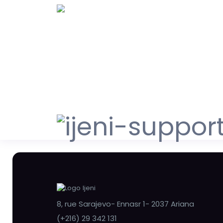
8, rue Sarajevo- Ennasr 1- 2037 Ariana
(+216) 29 342 131