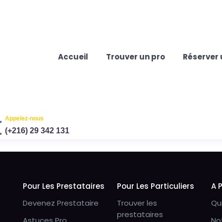
Accueil
Trouver un pro
Réserver 
Appelez-nous
(+216) 29 342 131
Pour Les Prestataires
Pour Les Particuliers
A 
Devenez Prestataire
Trouver les
Qu
prestataires
Astuces Pro
No