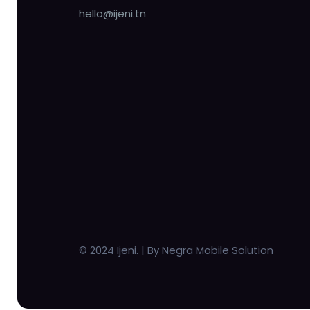
hello@ijeni.tn
© 2024 Ijeni. | By Negra Mobile Solution