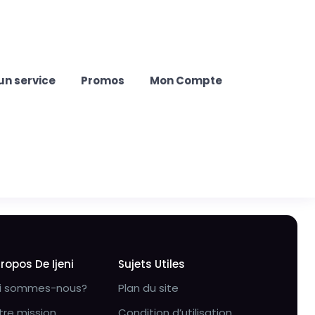
un service
Promos
Mon Compte
Propos De Ijeni
Sujets Utiles
i sommes-nous?
Plan du site
tre mission
Condition d’utilisation