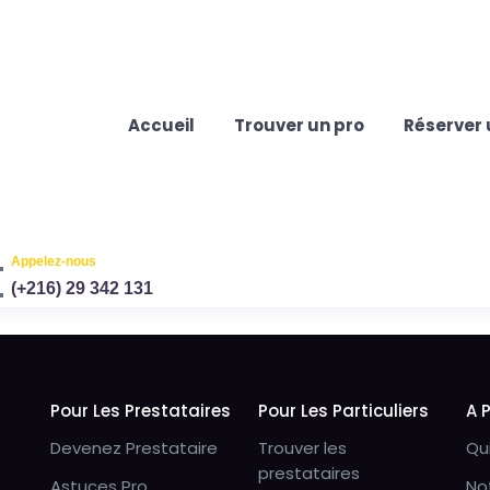
Accueil
Trouver un pro
Réserver 
Appelez-nous
(+216) 29 342 131
Pour Les Prestataires
Pour Les Particuliers
A 
Devenez Prestataire
Trouver les
Qu
prestataires
Astuces Pro
No