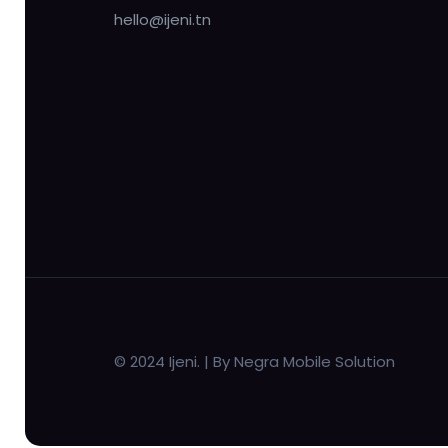
hello@ijeni.tn
© 2024 Ijeni. | By Negra Mobile Solution