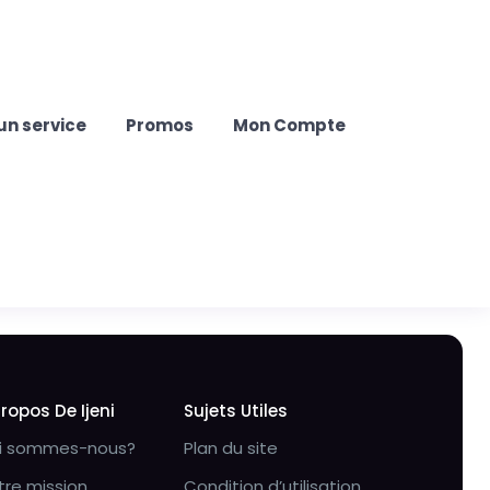
un service
Promos
Mon Compte
Propos De Ijeni
Sujets Utiles
i sommes-nous?
Plan du site
tre mission
Condition d’utilisation