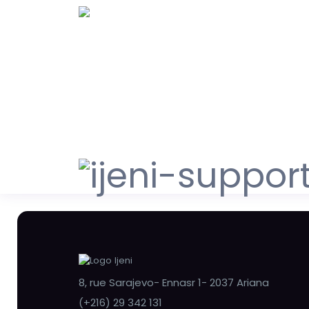
8, rue Sarajevo- Ennasr 1- 2037 Ariana
(+216) 29 342 131