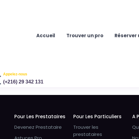
Accueil
Trouver un pro
Réserver 
Appelez-nous
(+216) 29 342 131
Pour Les Prestataires
Pour Les Particuliers
A 
Devenez Prestataire
Trouver les
Qu
prestataires
Astuces Pro
No