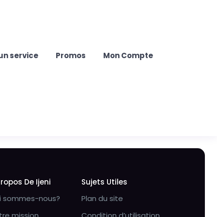
un service
Promos
Mon Compte
Propos De Ijeni
Sujets Utiles
i sommes-nous?
Plan du site
tre mission
Condition d’utilisation