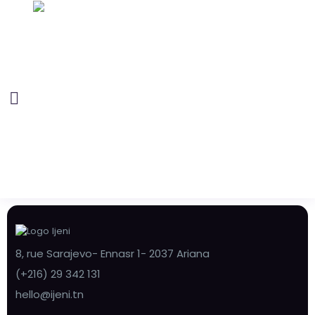
8, rue Sarajevo- Ennasr 1- 2037 Ariana
(+216) 29 342 131
hello@ijeni.tn