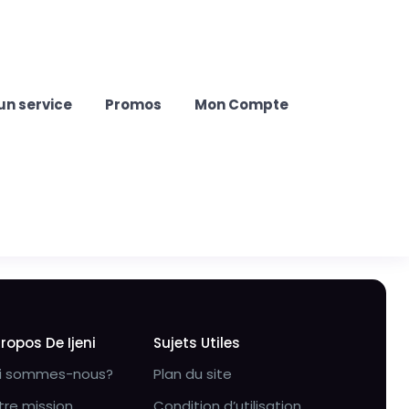
un service
Promos
Mon Compte
Propos De Ijeni
Sujets Utiles
i sommes-nous?
Plan du site
tre mission
Condition d’utilisation