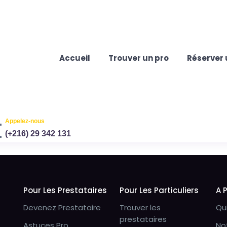
Accueil
Trouver un pro
Réserver 
Appelez-nous
(+216) 29 342 131
Pour Les Prestataires
Pour Les Particuliers
A 
Devenez Prestataire
Trouver les
Qu
prestataires
Astuces Pro
No