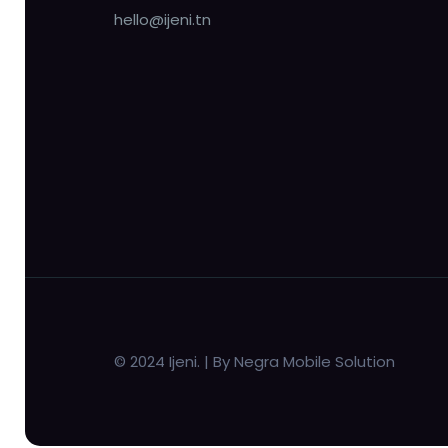
hello@ijeni.tn
© 2024 Ijeni. | By Negra Mobile Solution