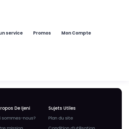
un service
Promos
Mon Compte
Propos De Ijeni
Sujets Utiles
i sommes-nous?
Plan du site
tre mission
Condition d’utilisation