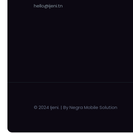
hello@ijeni.tn
© 2024 Ijeni. | By Negra Mobile Solution