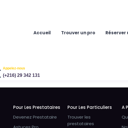
Accueil
Trouver un pro
Réserver 
Appelez-nous
(+216) 29 342 131
Pour Les Prestataires
Pour Les Particuliers
A 
Devenez Prestataire
Trouver les
Qu
prestataires
Astuces Pro
No