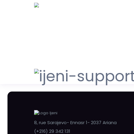
8, rue Sarajevo- Ennasr 1- 2037 Ariana
(+216) 29 342 131