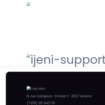
8, rue Sarajevo- Ennasr 1- 2037 Ariana
(+216) 29 342 131