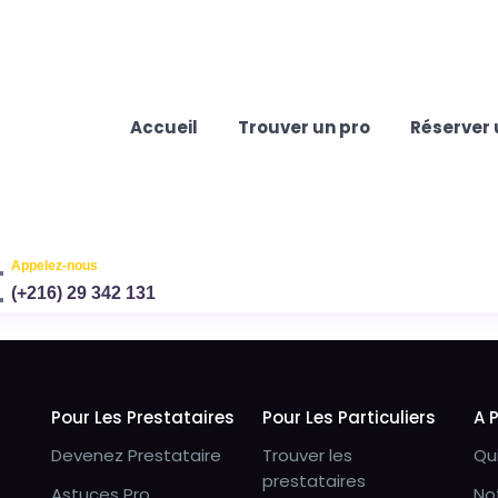
Accueil
Trouver un pro
Réserver 
Appelez-nous
(+216) 29 342 131
Pour Les Prestataires
Pour Les Particuliers
A 
Devenez Prestataire
Trouver les
Qu
prestataires
Astuces Pro
No