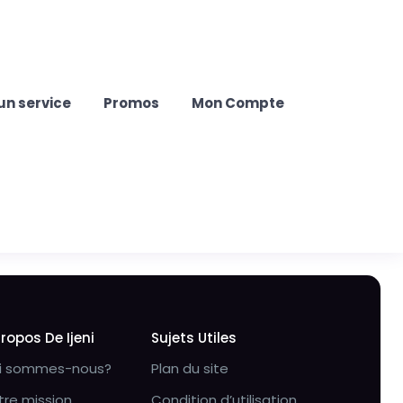
un service
Promos
Mon Compte
Propos De Ijeni
Sujets Utiles
i sommes-nous?
Plan du site
tre mission
Condition d’utilisation