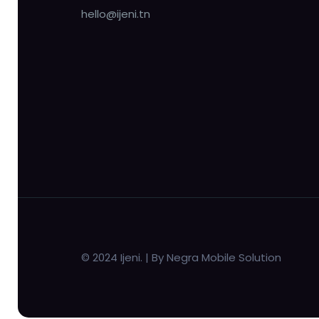
hello@ijeni.tn
© 2024 Ijeni. | By Negra Mobile Solution