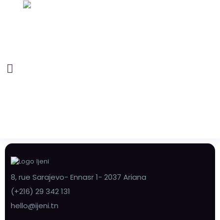
8, rue Sarajevo- Ennasr 1- 2037 Ariana
(+216) 29 342 131
hello@ijeni.tn