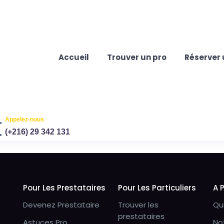
Accueil
Trouver un pro
Réserver 
Appelez-nous
(+216) 29 342 131
Pour Les Prestataires
Pour Les Particuliers
A 
Devenez Prestataire
Trouver les
Qu
prestataires
Astuces Pro
No