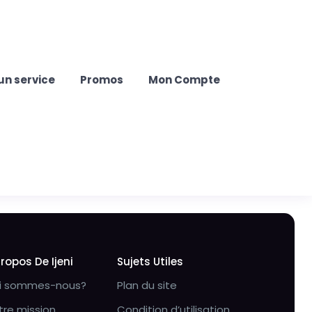
un service
Promos
Mon Compte
Propos De Ijeni
Sujets Utiles
i sommes-nous?
Plan du site
tre mission
Condition d’utilisation