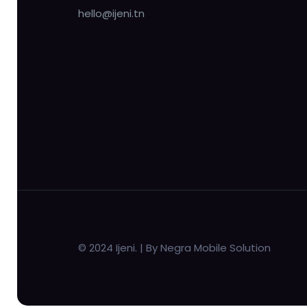
hello@ijeni.tn
© 2024 Ijeni. | By Negra Mobile Solution