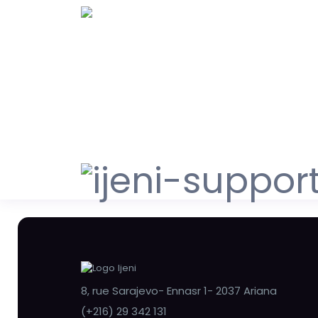
8, rue Sarajevo- Ennasr 1- 2037 Ariana
(+216) 29 342 131