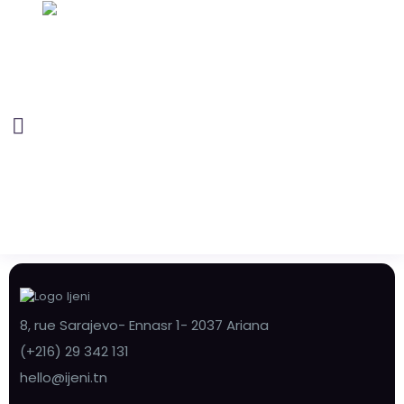
8, rue Sarajevo- Ennasr 1- 2037 Ariana
(+216) 29 342 131
hello@ijeni.tn