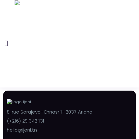
8, rue Sarajevo- Ennasr 1- 2037 Ariana
(+216) 29 342 131
hello@ijeni.tn