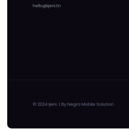
hello@ijeni.tn
© 2024 Ijeni. | By Negra Mobile Solution