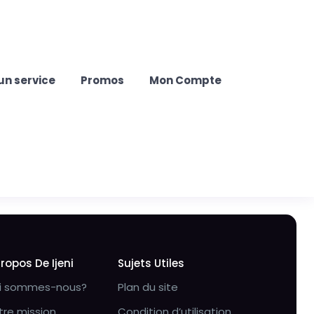
un service
Promos
Mon Compte
Propos De Ijeni
Sujets Utiles
i sommes-nous?
Plan du site
tre mission
Condition d’utilisation