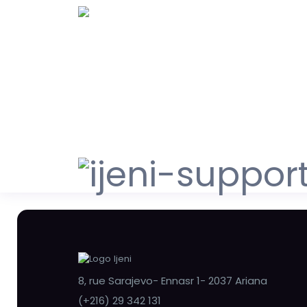
8, rue Sarajevo- Ennasr 1- 2037 Ariana
(+216) 29 342 131