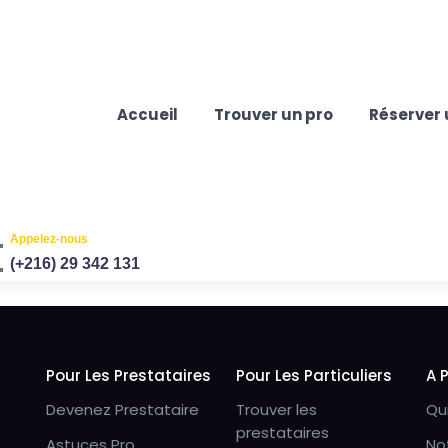
Accueil
Trouver un pro
Réserver 
Appelez-nous
(+216) 29 342 131
Pour Les Prestataires
Pour Les Particuliers
A 
Devenez Prestataire
Trouver les
Qu
prestataires
Astuces Pro
No