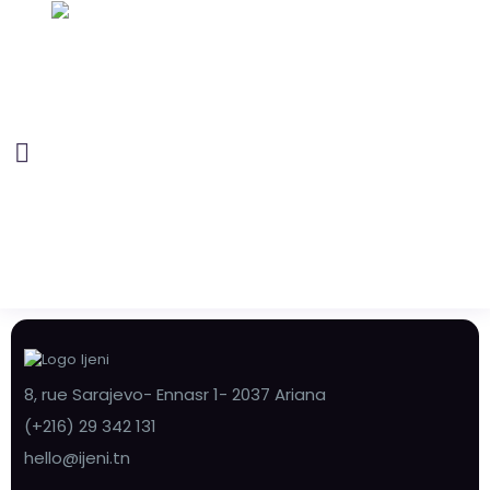
8, rue Sarajevo- Ennasr 1- 2037 Ariana
(+216) 29 342 131
hello@ijeni.tn