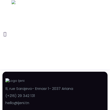
8, rue Sarajevo- Ennasr 1- 2037 Ariana
(+216) 29 342 131
hello@ijeni.tn