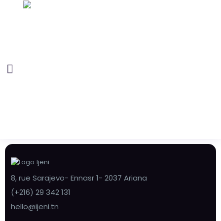
8, rue Sarajevo- Ennasr 1- 2037 Ariana
(+216) 29 342 131
hello@ijeni.tn