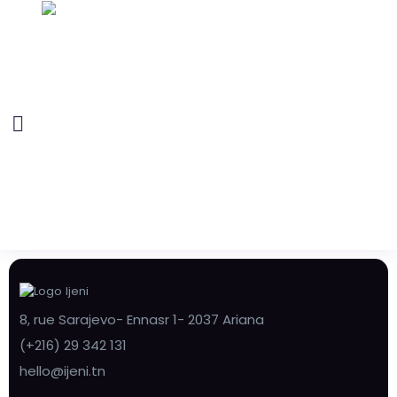
8, rue Sarajevo- Ennasr 1- 2037 Ariana
(+216) 29 342 131
hello@ijeni.tn