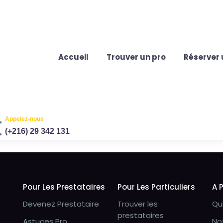
Accueil
Trouver un pro
Réserver 
Appelez-nous
(+216) 29 342 131
Pour Les Prestataires
Pour Les Particuliers
A 
Devenez Prestataire
Trouver les
Qu
prestataires
Astuces Pro
No