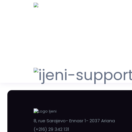
8, rue Sarajevo- Ennasr 1- 2037 Ariana
(+216) 29 342 131