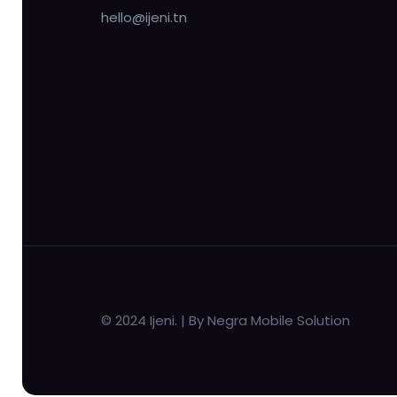
hello@ijeni.tn
© 2024 Ijeni. | By Negra Mobile Solution