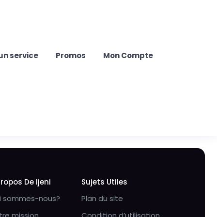
un service
Promos
Mon Compte
Propos De Ijeni
Sujets Utiles
i sommes-nous?
Plan du site
tre mission
Condition d’utilisation