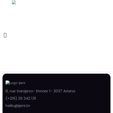
8, rue Sarajevo- Ennasr 1- 2037 Ariana
(+216) 29 342 131
hello@ijeni.tn