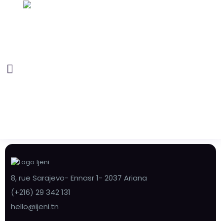
8, rue Sarajevo- Ennasr 1- 2037 Ariana
(+216) 29 342 131
hello@ijeni.tn