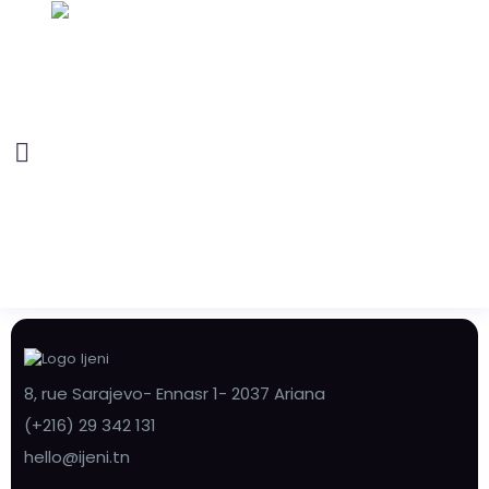
8, rue Sarajevo- Ennasr 1- 2037 Ariana
(+216) 29 342 131
hello@ijeni.tn