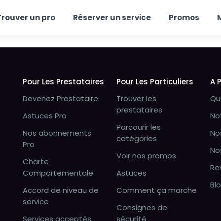
Trouver un pro
Réserver un service
Promos
Pour Les Prestataires
Pour Les Particuliers
A 
Devenez Prestataire
Trouver les
Qu
prestataires
Astuces Pro
No
Parcourir les
Nos abonnements
No
catégories
Pro
No
Voir nos promos
Charte
Re
Comportementale
Astuces
Bl
Accord de niveau de
Comment ça marche
service
Consignes de
Services acceptés
sécurité