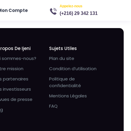
Appelez-nous
Mon Compte
(+216) 29 342 131
Propos De Ijeni
Sujets Utiles
i sommes-nous?
Plan du site
tre mission
Condition d’utilisation
s partenaires
Politique de
confidentialité
s investisseurs
Mentions Légales
vues de presse
FAQ
og