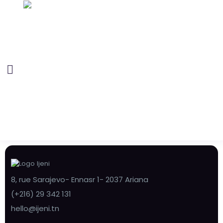
8, rue Sarajevo- Ennasr 1- 2037 Ariana
(+216) 29 342 131
hello@ijeni.tn