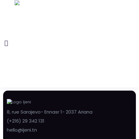
8, rue Sarajevo- Ennasr 1- 2037 Ariana
(+216) 29 342 131
hello@ijeni.tn