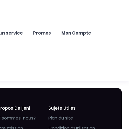
un service
Promos
Mon Compte
Propos De Ijeni
Sujets Utiles
i sommes-nous?
Plan du site
tre mission
Condition d’utilisation