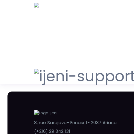
8, rue Sarajevo- Ennasr 1- 2037 Ariana
(+216) 29 342 131