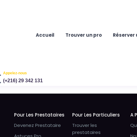
Accueil
Trouver un pro
Réserver 
Appelez-nous
(+216) 29 342 131
Pour Les Prestataires
Pour Les Particuliers
A 
Devenez Prestataire
Trouver les
Qu
prestataires
Astuces Pro
No