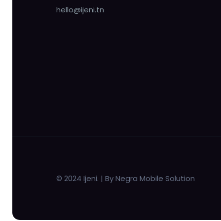
hello@ijeni.tn
© 2024 Ijeni. | By Negra Mobile Solution