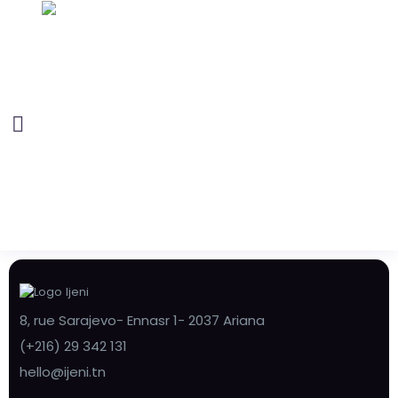
8, rue Sarajevo- Ennasr 1- 2037 Ariana
(+216) 29 342 131
hello@ijeni.tn