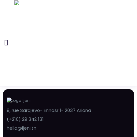
8, rue Sarajevo- Ennasr 1- 2037 Ariana
(+216) 29 342 131
hello@ijeni.tn