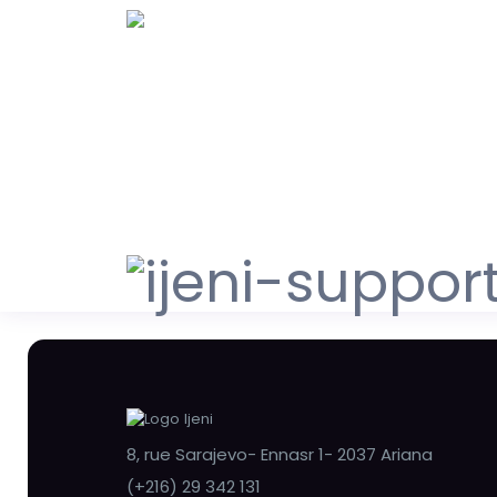
8, rue Sarajevo- Ennasr 1- 2037 Ariana
(+216) 29 342 131