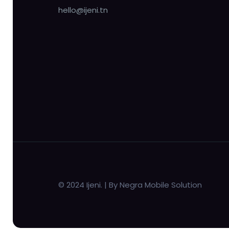
hello@ijeni.tn
© 2024 Ijeni. | By Negra Mobile Solution