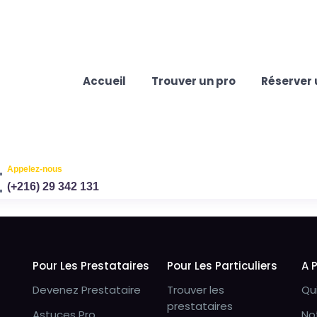
Accueil
Trouver un pro
Réserver 
Appelez-nous
(+216) 29 342 131
Pour Les Prestataires
Pour Les Particuliers
A 
Devenez Prestataire
Trouver les
Qu
prestataires
Astuces Pro
No