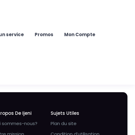
un service
Promos
Mon Compte
Propos De Ijeni
Sujets Utiles
i sommes-nous?
Plan du site
tre mission
Condition d’utilisation