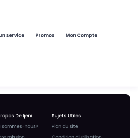
un service
Promos
Mon Compte
Propos De Ijeni
Sujets Utiles
i sommes-nous?
Plan du site
tre mission
Condition d’utilisation