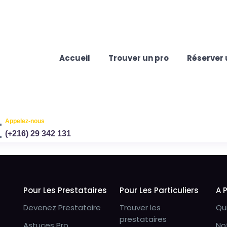
Accueil
Trouver un pro
Réserver 
Appelez-nous
(+216) 29 342 131
Pour Les Prestataires
Pour Les Particuliers
A 
Devenez Prestataire
Trouver les
Qu
prestataires
Astuces Pro
No