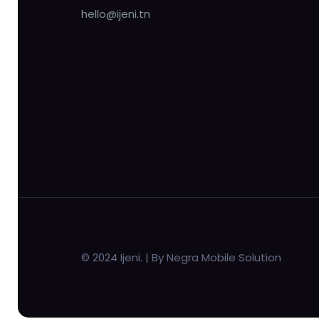
hello@ijeni.tn
© 2024 Ijeni. | By Negra Mobile Solution