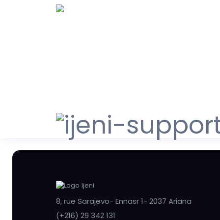
8, rue Sarajevo- Ennasr 1- 2037 Ariana
(+216) 29 342 131