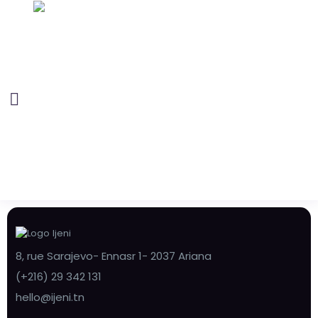
8, rue Sarajevo- Ennasr 1- 2037 Ariana
(+216) 29 342 131
hello@ijeni.tn