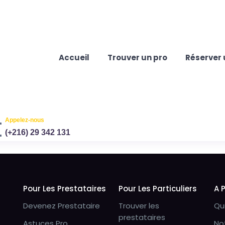
Accueil
Trouver un pro
Réserver 
Appelez-nous
(+216) 29 342 131
Pour Les Prestataires
Pour Les Particuliers
A 
Devenez Prestataire
Trouver les
Qu
prestataires
Astuces Pro
No