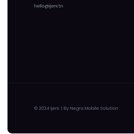
hello@ijeni.tn
© 2024 Ijeni. | By Negra Mobile Solution