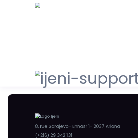
8, rue Sarajevo- Ennasr 1- 2037 Ariana
(+216) 29 342 131