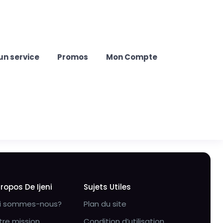
un service
Promos
Mon Compte
Propos De Ijeni
Sujets Utiles
i sommes-nous?
Plan du site
tre mission
Condition d’utilisation