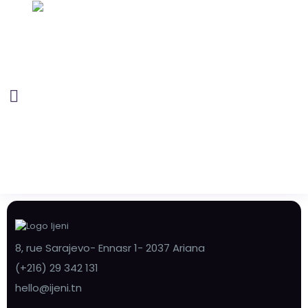
8, rue Sarajevo- Ennasr 1- 2037 Ariana
(+216) 29 342 131
hello@ijeni.tn