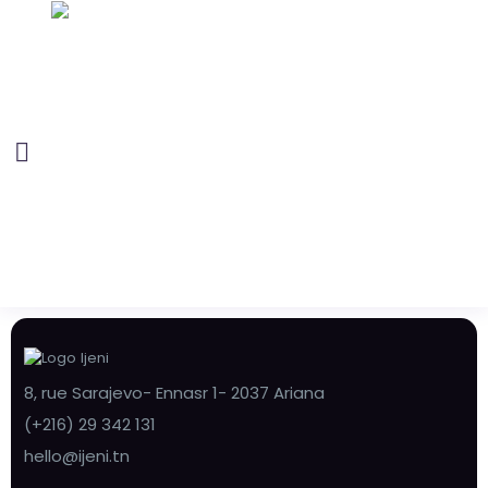
8, rue Sarajevo- Ennasr 1- 2037 Ariana
(+216) 29 342 131
hello@ijeni.tn