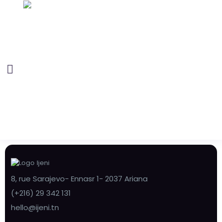
8, rue Sarajevo- Ennasr 1- 2037 Ariana
(+216) 29 342 131
hello@ijeni.tn